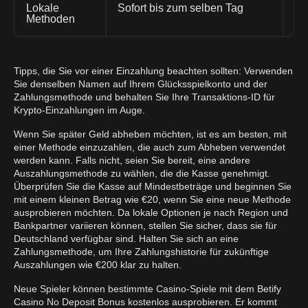
Lokale
Sofort bis zum selben Tag
Re
Methoden
Ba
Tipps, die Sie vor einer Einzahlung beachten sollten: Verwenden
Sie denselben Namen auf Ihrem Glücksspielkonto und der
Zahlungsmethode und behalten Sie Ihre Transaktions-ID für
Krypto-Einzahlungen im Auge.
Wenn Sie später Geld abheben möchten, ist es am besten, mit
einer Methode einzuzahlen, die auch zum Abheben verwendet
werden kann. Falls nicht, seien Sie bereit, eine andere
Auszahlungsmethode zu wählen, die die Kasse genehmigt.
Überprüfen Sie die Kasse auf Mindestbeträge und beginnen Sie
mit einem kleinen Betrag wie €20, wenn Sie eine neue Methode
ausprobieren möchten. Da lokale Optionen je nach Region und
Bankpartner variieren können, stellen Sie sicher, dass sie für
Deutschland verfügbar sind. Halten Sie sich an eine
Zahlungsmethode, um Ihre Zahlungshistorie für zukünftige
Auszahlungen wie €200 klar zu halten.
Neue Spieler können bestimmte Casino-Spiele mit dem Betify
Casino No Deposit Bonus kostenlos ausprobieren. Er kommt