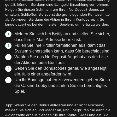
gefällt, können Sie dann eine Echtgeld-Einzahlung vornehmen.
Folgen Sie diesen Schritten, um Ihren No-Deposit-Bonus zu
erhalten: Schließen Sie zuerst die grundlegenden Kontoschritte
ab. Aktivieren Sie dann die Aktion in Ihrem Kontobereich. So
lange dauert es bei den meisten Spielern, um fertig zu werden.
Melden Sie sich bei Betify an und stellen Sie sicher,
dass Ihre E-Mail-Adresse korrekt ist.
Füllen Sie Ihre Profilinformationen aus, damit das
System sicherstellen kann, dass Sie berechtigt sind.
Wählen Sie das No-Deposit-Angebot aus der Liste
der Aktionen oder Boni aus.
Geben Sie den Bonuscodes genau wie angezeigt
ein, falls einer angefordert wird.
Um Ihr Bonusguthaben zu verwenden, gehen Sie in
die Casino-Lobby und starten Sie ein berechtigtes
Spiel.
Tipp: Wenn Sie den Bonus aktivieren und er nicht erscheint,
melden Sie sich ab und wieder an, und überprüfen Sie dann die
Aktionsseite erneut. Senden Sie Ihre Konto-E-Mail und ein Bild