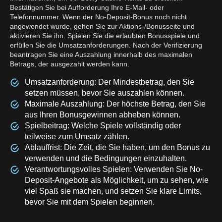
Bestätigen Sie bei Aufforderung Ihre E-Mail- oder
Telefonnummer. Wenn der No-Deposit-Bonus noch nicht
angewendet wurde, gehen Sie zur Aktions-/Bonusseite und
aktivieren Sie ihn. Spielen Sie die erlaubten Bonusspiele und
erfüllen Sie die Umsatzanforderungen. Nach der Verifizierung
beantragen Sie eine Auszahlung innerhalb des maximalen
Betrags, der ausgezahlt werden kann.
Umsatzanforderung: Der Mindestbetrag, den Sie
setzen müssen, bevor Sie auszahlen können.
Maximale Auszahlung: Der höchste Betrag, den Sie
aus Ihren Bonusgewinnen abheben können.
Spielbeitrag: Welche Spiele vollständig oder
teilweise zum Umsatz zählen.
Ablauffrist: Die Zeit, die Sie haben, um den Bonus zu
verwenden und die Bedingungen einzuhalten.
Verantwortungsvolles Spielen: Verwenden Sie No-
Deposit-Angebote als Möglichkeit, um zu sehen, wie
viel Spaß sie machen, und setzen Sie klare Limits,
bevor Sie mit dem Spielen beginnen.