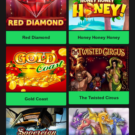
Red Diamond
Honey Honey Honey
The Twisted Circus
Gold Coast