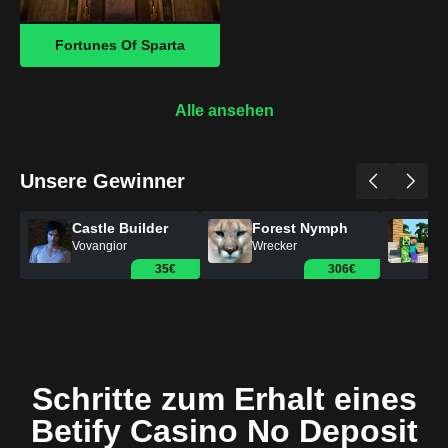
Fortunes Of Sparta
Alle ansehen
Unsere Gewinner
Castle Builder
Forest Nymph
Bl
Vovangior
Wrecker
De
35€
306€
Schritte zum Erhalt eines
Betify Casino No Deposit