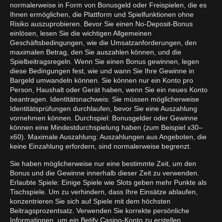
normalerweise in Form von Bonusgeld oder Freispielen, die es
Ihnen ermöglichen, die Plattform und Spielfunktionen ohne
Risiko auszuprobieren. Bevor Sie einen No-Deposit-Bonus
einlösen, lesen Sie die wichtigen Allgemeinen
Geschäftsbedingungen, wie die Umsatzanforderungen, den
maximalen Betrag, den Sie auszahlen können, und die
Spielbeitragsregeln. Wenn Sie einen Bonus gewinnen, legen
diese Bedingungen fest, wie und wann Sie Ihre Gewinne in
Bargeld umwandeln können. Sie können nur ein Konto pro
Person, Haushalt oder Gerät haben, wenn Sie ein neues Konto
beantragen. Identitätsnachweis: Sie müssen möglicherweise
Identitätsprüfungen durchlaufen, bevor Sie eine Auszahlung
vornehmen können. Durchspiel: Bonusgelder oder Gewinne
können eine Mindestdurchspielung haben (zum Beispiel x30–
x60). Maximale Auszahlung: Auszahlungen aus Angeboten, die
keine Einzahlung erfordern, sind normalerweise begrenzt.
Sie haben möglicherweise nur eine bestimmte Zeit, um den
Bonus und die Gewinne innerhalb dieser Zeit zu verwenden.
Erlaubte Spiele: Einige Spiele wie Slots geben mehr Punkte als
Tischspiele. Um zu verhindern, dass Ihre Einsätze ablaufen,
konzentrieren Sie sich auf Spiele mit dem höchsten
Beitragsprozentsatz. Verwenden Sie korrekte persönliche
Informationen, um ein Betify Casino-Konto zu erstellen.