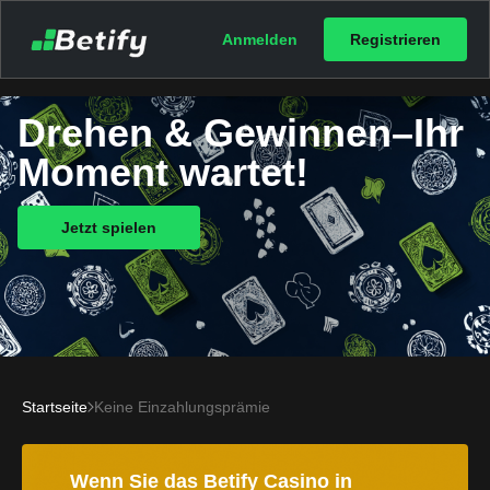
Anmelden
Registrieren
Drehen & Gewinnen–Ihr
Moment wartet!
Jetzt spielen
Startseite
Keine Einzahlungsprämie
Wenn Sie das Betify Casino in