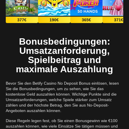
377€
190€
365€
371€
Bonusbedingungen:
Umsatzanforderung,
Spielbeitrag und
maximale Auszahlung
Bevor Sie den Betify Casino No Deposit Bonus einlösen, lesen
Sie die Bonusbedingungen, um zu sehen, wie Sie das
kostenlose Geld auszahlen können. Wichtige Punkte sind die
Umsatzanforderungen, welche Spiele stärker zum Umsatz
zählen und der höchste Betrag, den Sie aus No-Deposit-
Angeboten auszahlen können.
Diese Regeln legen fest, ob Sie einen Bonusgewinn wie €100
auszahlen können, wie viele Einsätze Sie tätigen müssen und