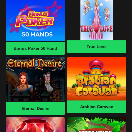
Horn Of Plenty
Bonus Poker 50 Hand
Arabian Caravan
Eternal Desire