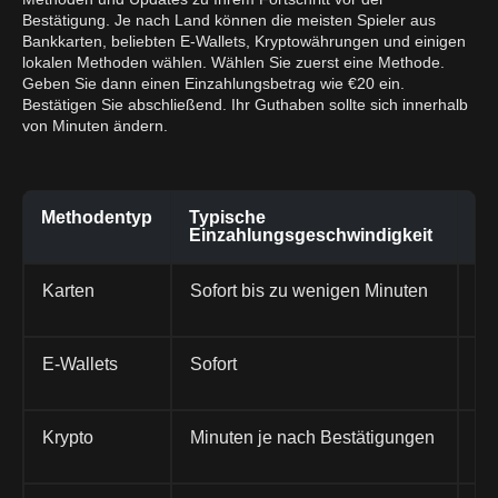
Bestätigung. Je nach Land können die meisten Spieler aus
Bankkarten, beliebten E-Wallets, Kryptowährungen und einigen
lokalen Methoden wählen. Wählen Sie zuerst eine Methode.
Geben Sie dann einen Einzahlungsbetrag wie €20 ein.
Bestätigen Sie abschließend. Ihr Guthaben sollte sich innerhalb
von Minuten ändern.
Methodentyp
Typische
Am
Einzahlungsgeschwindigkeit
Karten
Sofort bis zu wenigen Minuten
Sc
E-Wallets
Sofort
Hä
Bu
Krypto
Minuten je nach Bestätigungen
Wa
un