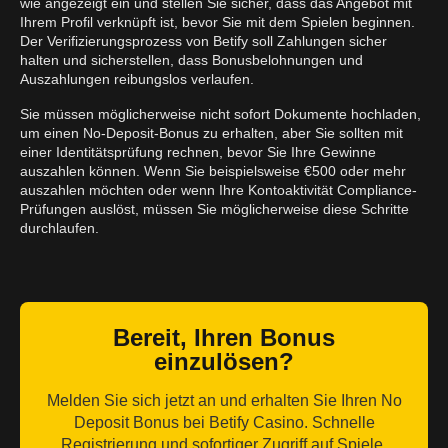
wie angezeigt ein und stellen Sie sicher, dass das Angebot mit
Ihrem Profil verknüpft ist, bevor Sie mit dem Spielen beginnen.
Der Verifizierungsprozess von Betify soll Zahlungen sicher
halten und sicherstellen, dass Bonusbelohnungen und
Auszahlungen reibungslos verlaufen.
Sie müssen möglicherweise nicht sofort Dokumente hochladen,
um einen No-Deposit-Bonus zu erhalten, aber Sie sollten mit
einer Identitätsprüfung rechnen, bevor Sie Ihre Gewinne
auszahlen können. Wenn Sie beispielsweise €500 oder mehr
auszahlen möchten oder wenn Ihre Kontoaktivität Compliance-
Prüfungen auslöst, müssen Sie möglicherweise diese Schritte
durchlaufen.
Bereit, Ihren Bonus
einzulösen?
Melden Sie sich jetzt an und erhalten Sie Ihren No
Deposit Bonus bei Betify Casino. Schnelle
Registrierung und sofortiger Zugriff auf Spiele.