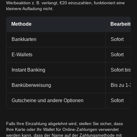
Werbeaktion z. B. verlangt, €20 einzuzahlen, funktioniert eine
kleinere Aufladung nicht.
Methode
Bearbeitun
Bankkarten
Sofort
E-Wallets
Sofort
Instant Banking
Sofort bis 
Banküberweisung
Bis zu 1-3 
Gutscheine und andere Optionen
Sofort
Falls Ihre Einzahlung abgelehnt wird, stellen Sie sicher, dass
Ihre Karte oder Ihr Wallet für Online-Zahlungen verwendet
werden kann, dass der Name auf der Zahlungsmethode mit