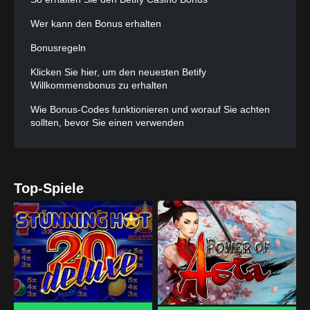
Wer kann den Bonus erhalten
Bonusregeln
Klicken Sie hier, um den neuesten Betify
Willkommensbonus zu erhalten
Wie Bonus-Codes funktionieren und worauf Sie achten
sollten, bevor Sie einen verwenden
Sobald der Bonus gutgeschrieben ist, werden die
Promo-Anforderungen wichtiger
Promo-Anforderungen: Was sie im echten Leben
Top-Spiele
bedeuten
Wettanforderungen, Spielgewichtung und
Höchsteinsatzgrenzen
So registrieren Sie ein Betify-Konto und stellen sicher,
dass es echt ist
Registrierung: Schritt für Schritt