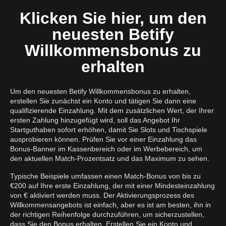
Klicken Sie hier, um den
neuesten Betify
Willkommensbonus zu
erhalten
Um den neuesten Betify Willkommensbonus zu erhalten,
erstellen Sie zunächst ein Konto und tätigen Sie dann eine
qualifizierende Einzahlung. Mit dem zusätzlichen Wert, der Ihrer
ersten Zahlung hinzugefügt wird, soll das Angebot Ihr
Startguthaben sofort erhöhen, damit Sie Slots und Tischspiele
ausprobieren können. Prüfen Sie vor einer Einzahlung das
Bonus-Banner im Kassenbereich oder im Werbebereich, um
den aktuellen Match-Prozentsatz und das Maximum zu sehen.
Typische Beispiele umfassen einen Match-Bonus von bis zu
€200 auf Ihre erste Einzahlung, der mit einer Mindesteinzahlung
von € aktiviert werden muss. Der Aktivierungsprozess des
Willkommensangebots ist einfach, aber es ist am besten, ihn in
der richtigen Reihenfolge durchzuführen, um sicherzustellen,
dass Sie den Bonus erhalten. Erstellen Sie ein Konto und