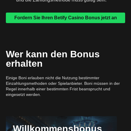
Fordern Sie Ihren Betify Casino Bonus jetzt an
Wer kann den Bonus
erhalten
Einige Boni erlauben nicht die Nutzung bestimmter
Einzahlungsmethoden oder Spielanbieter. Boni müssen in der
Regel innerhalb einer bestimmten Frist beansprucht und
eingesetzt werden.
Willkommensbonus