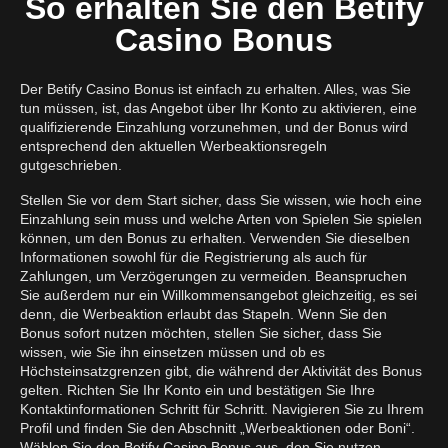
So erhalten Sie den Betify
Casino Bonus
Der Betify Casino Bonus ist einfach zu erhalten. Alles, was Sie
tun müssen, ist, das Angebot über Ihr Konto zu aktivieren, eine
qualifizierende Einzahlung vorzunehmen, und der Bonus wird
entsprechend den aktuellen Werbeaktionsregeln
gutgeschrieben.
Stellen Sie vor dem Start sicher, dass Sie wissen, wie hoch eine
Einzahlung sein muss und welche Arten von Spielen Sie spielen
können, um den Bonus zu erhalten. Verwenden Sie dieselben
Informationen sowohl für die Registrierung als auch für
Zahlungen, um Verzögerungen zu vermeiden. Beanspruchen
Sie außerdem nur ein Willkommensangebot gleichzeitig, es sei
denn, die Werbeaktion erlaubt das Stapeln. Wenn Sie den
Bonus sofort nutzen möchten, stellen Sie sicher, dass Sie
wissen, wie Sie ihn einsetzen müssen und ob es
Höchsteinsatzgrenzen gibt, die während der Aktivität des Bonus
gelten. Richten Sie Ihr Konto ein und bestätigen Sie Ihre
Kontaktinformationen Schritt für Schritt. Navigieren Sie zu Ihrem
Profil und finden Sie den Abschnitt „Werbeaktionen oder Boni“.
Wählen Sie den Betify Casino Bonus aus, den Sie nutzen