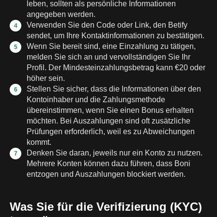
leben, sollten als persönliche Informationen
angegeben werden.
Verwenden Sie den Code oder Link, den Betify
sendet, um Ihre Kontaktinformationen zu bestätigen.
Wenn Sie bereit sind, eine Einzahlung zu tätigen,
melden Sie sich an und vervollständigen Sie Ihr
Profil. Der Mindesteinzahlungsbetrag kann €20 oder
höher sein.
Stellen Sie sicher, dass die Informationen über den
Kontoinhaber und die Zahlungsmethode
übereinstimmen, wenn Sie einen Bonus erhalten
möchten. Bei Auszahlungen sind oft zusätzliche
Prüfungen erforderlich, weil es zu Abweichungen
kommt.
Denken Sie daran, jeweils nur ein Konto zu nutzen.
Mehrere Konten können dazu führen, dass Boni
entzogen und Auszahlungen blockiert werden.
Was Sie für die Verifizierung (KYC)