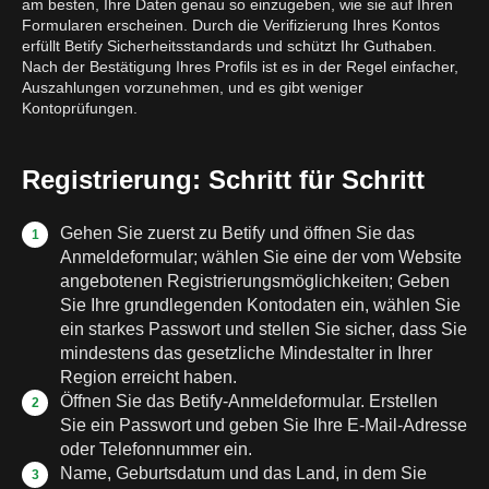
am besten, Ihre Daten genau so einzugeben, wie sie auf Ihren
Formularen erscheinen. Durch die Verifizierung Ihres Kontos
erfüllt Betify Sicherheitsstandards und schützt Ihr Guthaben.
Nach der Bestätigung Ihres Profils ist es in der Regel einfacher,
Auszahlungen vorzunehmen, und es gibt weniger
Kontoprüfungen.
Registrierung: Schritt für Schritt
Gehen Sie zuerst zu Betify und öffnen Sie das
Anmeldeformular; wählen Sie eine der vom Website
angebotenen Registrierungsmöglichkeiten; Geben
Sie Ihre grundlegenden Kontodaten ein, wählen Sie
ein starkes Passwort und stellen Sie sicher, dass Sie
mindestens das gesetzliche Mindestalter in Ihrer
Region erreicht haben.
Öffnen Sie das Betify-Anmeldeformular. Erstellen
Sie ein Passwort und geben Sie Ihre E-Mail-Adresse
oder Telefonnummer ein.
Name, Geburtsdatum und das Land, in dem Sie