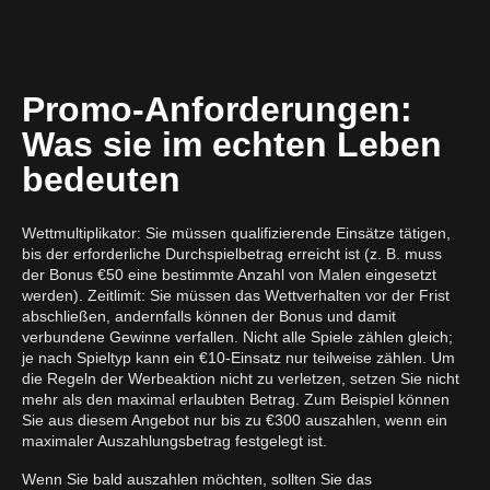
Promo-Anforderungen:
Was sie im echten Leben
bedeuten
Wettmultiplikator: Sie müssen qualifizierende Einsätze tätigen,
bis der erforderliche Durchspielbetrag erreicht ist (z. B. muss
der Bonus €50 eine bestimmte Anzahl von Malen eingesetzt
werden). Zeitlimit: Sie müssen das Wettverhalten vor der Frist
abschließen, andernfalls können der Bonus und damit
verbundene Gewinne verfallen. Nicht alle Spiele zählen gleich;
je nach Spieltyp kann ein €10-Einsatz nur teilweise zählen. Um
die Regeln der Werbeaktion nicht zu verletzen, setzen Sie nicht
mehr als den maximal erlaubten Betrag. Zum Beispiel können
Sie aus diesem Angebot nur bis zu €300 auszahlen, wenn ein
maximaler Auszahlungsbetrag festgelegt ist.
Wenn Sie bald auszahlen möchten, sollten Sie das